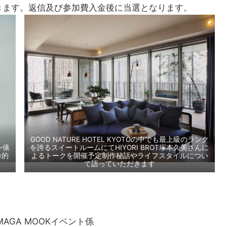
きます。返信及び参加費入金後に当選となります。
GOOD NATURE HOTEL KYOTOの中でも最上級のランク
ン俵
を誇るスイートルームにてHIYORI BROT塚本久美さんに
命的
よるトークを開催予定制作秘話やライフスタイルについ
て語っていただきます
AGA MOOKイベント係