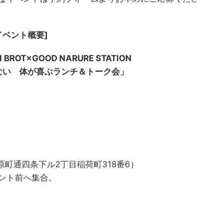
イベント概要]
 BROT×GOOD NARURE STATION
ない 体が喜ぶランチ＆トーク会」
区河原町通四条下ル2丁目稲荷町318番6）
ント前へ集合。