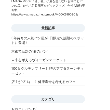
LMAGA MOOK『卵、乳、小麦を使わない おやつとパ
ンの店』からも注目記事をピックアップ。今後も随時更
新中。
https://www.lmagazine.jp/mook/MOOK6190809/
最新記事
3年待ちの人気パン屋が1日限定で話題のスポッ
トに登場！
京都で話題の“命のパン”
未来を考えるヴィーガンマーケット
100％グルテンフリー！ 噂のアフタヌーンティ
ーセット
店主が-21㎏！？ 健康寿命を考えるカフェ
カテゴリ
おやつとパン
(5)