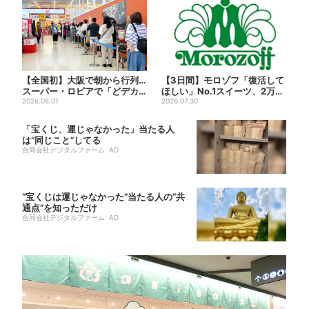
【全国初】大阪で朝から行列…
【3日間】モロゾフ「復活して
スーパー・ロピアで「どデカ
ほしい」No.1スイーツ、2万3
抽選会」、開始30分で“1...
2026.08.01
865票から選ばれた...
2026.07.30
「宝くじ、運じゃなかった」当たる人
は“同じこと”してる
合同会社デジタルファーム AD
“宝くじは運じゃなかった”当たる人の“共
通点”を知っただけ
合同会社デジタルファーム AD