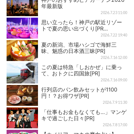
年最新版
2026.7.23 11:00
思い立ったら！神戸の駅近リゾー
トで夏の思い出づくり[PR…
2026.7.22 19:40
夏の新潟、市場ハシゴで海鮮三
昧、魅惑の日本酒三昧[PR]
2026.7.16 12:00
この夏は特急「しおかぜ」に乗っ
て、おトクに四国旅[PR]
2026.7.16 09:00
行列店のパン飲みセットが1100
円！？お得ワザ[PR]
2026.7.9 11:30
「仕事もお金もなくても…」マンゲ
キで過ごした日々[PR]
2026.7.8 17:00