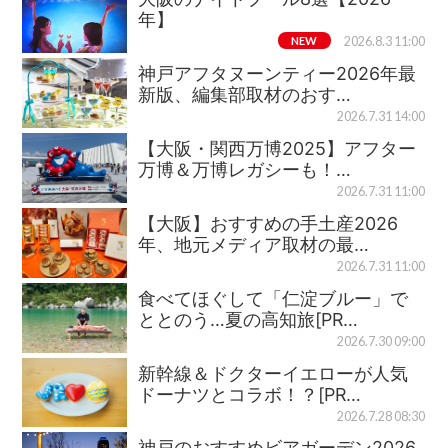
年】
NEW
2026.8.3 11:00
神戸アフタヌーンティー2026年最
新版、編集部取材のおす…
2026.7.31 14:00
【大阪・関西万博2025】アフター
万博＆万博レガシーも！…
2026.7.31 11:00
【大阪】おすすめの手土産2026
年、地元メディア取材の最…
2026.7.31 11:00
食べてほぐして「仁淀ブルー」で
ととのう…夏の高知旅[PR…
2026.7.30 09:00
新幹線＆ドクターイエローが人気
ドーナツとコラボ！？[PR…
2026.7.28 08:30
神戸のおすすめビアガーデン2026