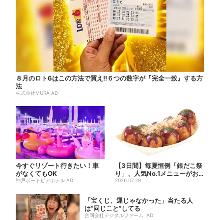
８月のロト6はこの方法で買え!!６つの数字が『完全一致』する方
法
株式会社MURA AD
今すぐリゾート行きたい！車
【3日間】毎夏恒例「銀だこ祭
がなくてもOK
り」、人気No.1メニューがお
神戸ポートピアホテル AD
得に
2026.07.29
「宝くじ、運じゃなかった」当たる人
は“同じこと”してる
合同会社デジタルファーム AD