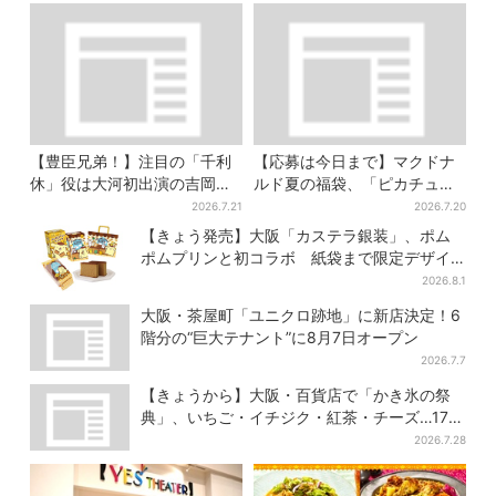
【豊臣兄弟！】注目の「千利
【応募は今日まで】マクドナ
休」役は大河初出演の吉岡秀
ルド夏の福袋、「ピカチュウ
隆 北条氏政役も発表
のポテトタイマー」などグッ
2026.7.21
2026.7.20
ズ3品＆商品券付きで3900円
【きょう発売】大阪「カステラ銀装」、ポム
ポムプリンと初コラボ 紙袋まで限定デザイ
ンに
2026.8.1
大阪・茶屋町「ユニクロ跡地」に新店決定！6
階分の“巨大テナント”に8月7日オープン
2026.7.7
【きょうから】大阪・百貨店で「かき氷の祭
典」、いちご・イチジク・紅茶・チーズ…17店
舗のメニュー集結
2026.7.28