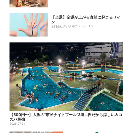
【当選】金運が上がる直前に起こるサイ
ン
合同会社デジタルファーム AD
【500円〜】大阪の“市民ナイトプール”3選…夜だから涼しい＆コ
スパ最強
2026.07.31