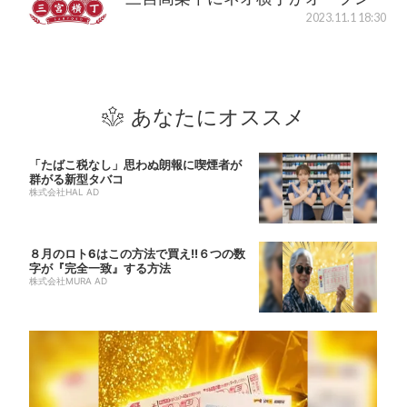
2023.11.1 18:30
あなたにオススメ
「たばこ税なし」思わぬ朗報に喫煙者が
群がる新型タバコ
株式会社HAL AD
８月のロト6はこの方法で買え!!６つの数
字が『完全一致』する方法
株式会社MURA AD