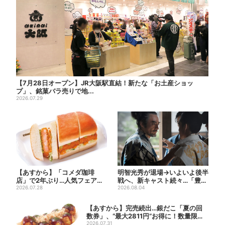
【7月28日オープン】JR大阪駅直結！新たな「お土産ショッ
プ」、銘菓バラ売りで地...
2026.07.29
【あすから】「コメダ珈琲
明智光秀が退場→いよいよ後半
店」で2年ぶり…人気フェアが
戦へ、新キャスト続々…「豊臣
復活！“ハワイ旅行が当たる”...
2026.07.28
兄弟！」振り返り＆第30...
2026.08.04
【あすから】完売続出…銀だこ「夏の回
数券」、“最大2811円”お得に！数量限定
で
2026.07.31