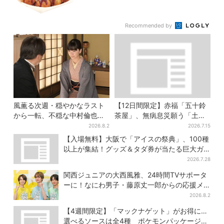
Recommended by
風薫る次週・穏やかなラスト
【12日間限定】赤福「五十鈴
から一転、不穏な中村倫也の
茶屋」、無病息災願う「土用
登場に視聴者期待「いよいよ
さわ餅」販売スタート 関西8
2026.8.2
2026.7.15
登場だ」
カ所でも買える
【入場無料】大阪で「アイスの祭典」、100種
以上が集結！グッズ＆タダ券が当たる巨大ガ
チャも
2026.7.28
関西ジュニアの大西風雅、24時間TVサポータ
ーに！なにわ男子・藤原丈一郎からの応援メ
ッセージを告白
2026.8.2
【4週間限定】「マックナゲット」がお得に…
選べるソースは全4種 ポケモンパッケージは