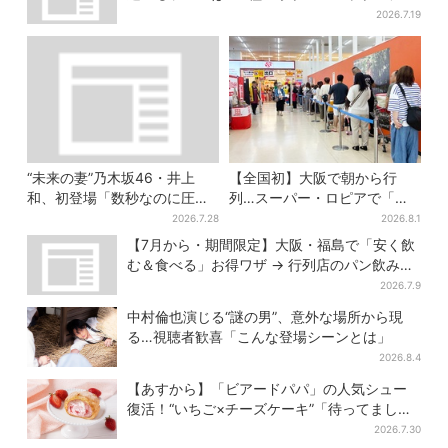
今だけ
2026.7.19
“未来の妻”乃木坂46・井上
【全国初】大阪で朝から行
和、初登場「数秒なのに圧
列…スーパー・ロピアで「ど
巻」…「豊臣兄弟！」第30回
デカ抽選会」、開始30分で“1
2026.7.28
2026.8.1
あらすじ・清須会議
等黒毛和牛”の当選も
【7月から・期間限定】大阪・福島で「安く飲
む＆食べる」お得ワザ → 行列店のパン飲みセ
ット1100円など……人気店から4選
2026.7.9
中村倫也演じる“謎の男”、意外な場所から現
る…視聴者歓喜「こんな登場シーンとは」
2026.8.4
【あすから】「ビアードパパ」の人気シュー
復活！“いちご×チーズケーキ”「待ってまし
た」とSNSで大歓喜
2026.7.30