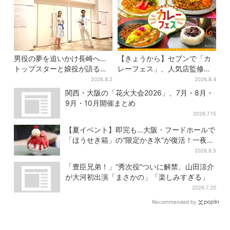
男役の夢を追いかけ長崎へ…
【きょうから】セブンで「カ
トップスターと娘役が語る
レーフェス」、人気店監修メ
「ハウステンボス歌劇団」と
ニューなど全15品！お得な割
2026.8.2
2026.8.4
は？大阪で初公演開催
引キャンペーンは2週間だけ
関西・大阪の「花火大会2026」、7月・8月・
9月・10月開催まとめ
2026.7.15
【夏イベント】即完も…大阪・フードホールで
「ほうせき箱」の“限定かき氷”が復活！一夜限
りの盆踊りも
2026.8.5
「豊臣兄弟！」“秀次役”ついに解禁、山田涼介
が大河初出演「まさかの」「楽しみすぎる」
2026.7.20
Recommended by