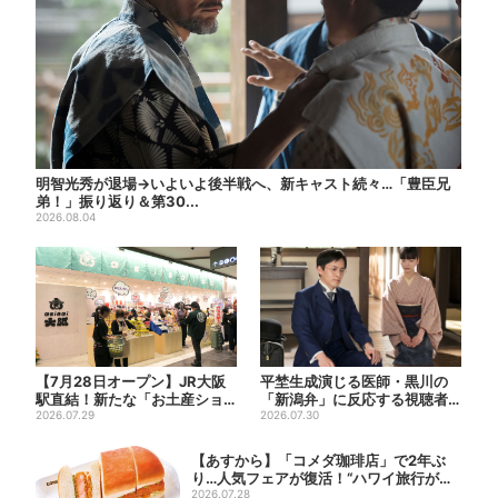
明智光秀が退場→いよいよ後半戦へ、新キャスト続々…「豊臣兄
弟！」振り返り＆第30...
2026.08.04
【7月28日オープン】JR大阪
平埜生成演じる医師・黒川の
駅直結！新たな「お土産ショ
「新潟弁」に反応する視聴者
ップ」、銘菓バラ売りで地...
2026.07.29
続出「グッときた」
2026.07.30
【あすから】「コメダ珈琲店」で2年ぶ
り…人気フェアが復活！“ハワイ旅行が当
たる”...
2026.07.28