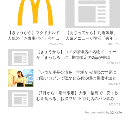
【きょうから】マクドナルド
【あさってから】丸亀製麺、
人気の「お食事パイ」今年も
人気メニューが復活「去年め
登場、熱々とろ～り夏限定メ
っちゃハマった」「待ってた
2026.7.29
2026.7.19
ニュー
よ！」「夏の救世主」
【きょうから】コメダ珈琲店の名物メニュー
が「まっしろ」に…期間限定の2品が登場
2026.7.23
「いつか座長公演を」宝塚から演歌の世界に…
力強いコブシで聴かせる有沙瞳の目指す道と
は
2026.8.5
【7月から・期間限定】大阪・福島で「安く飲
む＆食べる」お得ワザ → 行列店のパン飲みセ
ット1100円など……人気店から4選
2026.7.9
Recommended by