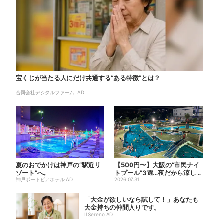
宝くじが当たる人にだけ共通する“ある特徴”とは？
合同会社デジタルファーム AD
夏のおでかけは神戸の”駅近リ
【500円〜】大阪の“市民ナイ
ゾート”へ。
トプール”3選…夜だから涼しい
神戸ポートピアホテル AD
＆コスパ最強
2026.07.31
「大金が欲しいなら試して！」あなたも
大金持ちの仲間入りです。
Il Sereno AD