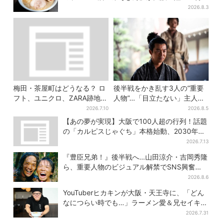
ってました」と話題
2026.8.3
梅田・茶屋町はどうなる？ ロ
後半戦をかき乱す3人の“重要
フト、ユニクロ、ZARA跡地に
人物”…「目立たない」主人
新店続々…再開発も予定
公・仲野太賀も、モブキャラ
2026.7.10
2026.8.5
→覚醒へ【豊臣兄弟】
【あの夢が実現】大阪で100人超の行列！話題
の「カルピスじゃぐち」本格始動、2030年ま
でに1000台へ
2026.7.13
『豊臣兄弟！』後半戦へ…山田涼介・吉岡秀隆
ら、重要人物のビジュアル解禁でSNS興奮
「キター！！」
2026.8.6
YouTuberヒカキンが大阪・天王寺に、「どん
なにつらい時でも…」ラーメン愛＆兄セイキン
との思い出を語る
2026.7.31