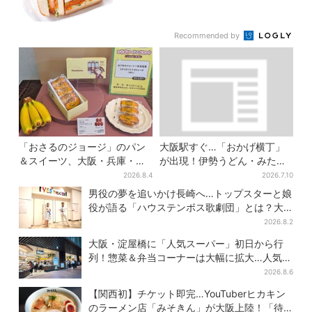
Recommended by
「おさるのジョージ」のパン
大阪駅すぐ…「おかげ横丁」
＆スイーツ、大阪・兵庫・京
が出現！伊勢うどん・みたら
都限定で【きょうから】発売
しだんご・かき氷など、名物
2026.8.4
2026.7.10
スタート
グルメが集結
男役の夢を追いかけ長崎へ…トップスターと娘
役が語る「ハウステンボス歌劇団」とは？大
阪で初公演開催
2026.8.2
大阪・淀屋橋に「人気スーパー」初日から行
列！惣菜＆弁当コーナーは大幅に拡大…人気商
品は？
2026.8.6
【関西初】チケット即完…YouTuberヒカキン
のラーメン店「みそきん」が大阪上陸！「待