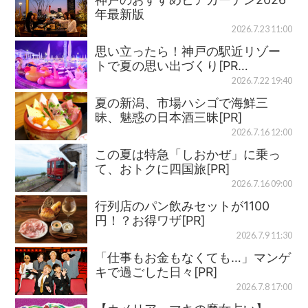
年最新版
2026.7.23 11:00
思い立ったら！神戸の駅近リゾー
トで夏の思い出づくり[PR…
2026.7.22 19:40
夏の新潟、市場ハシゴで海鮮三
昧、魅惑の日本酒三昧[PR]
2026.7.16 12:00
この夏は特急「しおかぜ」に乗っ
て、おトクに四国旅[PR]
2026.7.16 09:00
行列店のパン飲みセットが1100
円！？お得ワザ[PR]
2026.7.9 11:30
「仕事もお金もなくても…」マンゲ
キで過ごした日々[PR]
2026.7.8 17:00