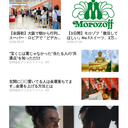
【全国初】大阪で朝から行列…
【3日間】モロゾフ「復活して
スーパー・ロピアで「どデカ
ほしい」No.1スイーツ、2万3
抽選会」、開始30分で“1...
2026.08.01
865票から選ばれた...
2026.07.30
“宝くじは運じゃなかった”当たる人の“共
通点”を知っただけ
合同会社デジタルファーム AD
玄関に〇〇置いてる人は金運落ちてま
す…金運を上げる方法とは
合同会社デジタルファーム AD