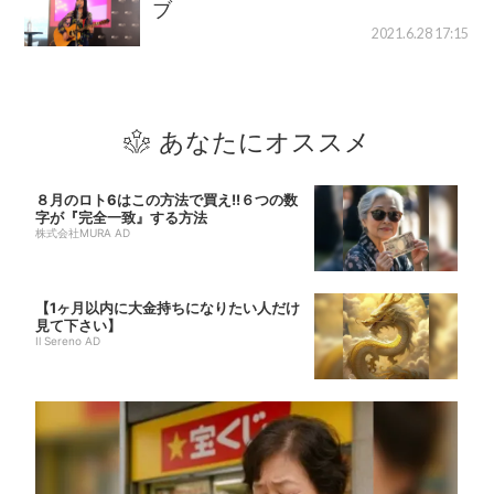
ブ
2021.6.28 17:15
あなたにオススメ
８月のロト6はこの方法で買え!!６つの数
字が『完全一致』する方法
株式会社MURA AD
【1ヶ月以内に大金持ちになりたい人だけ
見て下さい】
Il Sereno AD