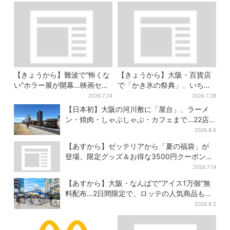
【きょうから】難波で“怖くな
【きょうから】大阪・百貨店
い”ホラー展が開幕…映画セッ
で「かき氷の祭典」、いち
トのなかに入って、怪異も触
ご・イチジク・紅茶・チー
2026.7.24
2026.7.28
り放題！？
ズ…17店舗のメニュー集結
【日本初】大阪の河川敷に「屋台」、ラーメ
ン・焼肉・しゃぶしゃぶ・カフェまで…22店
舗がオープン
2026.8.6
【あすから】ゼッテリアから「夏の福袋」が
登場、限定グッズ＆お得な3500円クーポン付
き
2026.7.14
【あすから】大阪・なんばで“アイス1万個”無
料配布…2日間限定で、ロッテの人気商品もら
える
2026.8.2