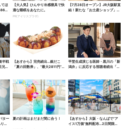
してほ
【大人気】ひんやり冷感寝具で快
【7月28日オープン】JR大阪駅直
865
適な睡眠をあなたに。
結！新たな「お土産ショップ」、
銘菓バラ売りで地...
PR(アイリスプラザ)
後半戦
【あすから】完売続出…銀だこ
平埜生成演じる医師・黒川の「新
臣兄
「夏の回数券」、“最大2811円”お
潟弁」に反応する視聴者続出「グ
得に！数量限定で
ッときた」
パター
夏の計画はまだまだ間に合う！
【あすから】大阪・なんばで“ア
ありえ
イス1万個”無料配布…2日間限定
で、ロッテの人気商...