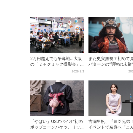
2万円超えでも争奪戦…大阪
また史実無視？初めて
の「ミャクミャク撮影会」
パターンの“明智の末路
に全国からファン集結、参
は、ありえなくもない
2026.8.3
202
加者に聞いた「それでも会
【豊臣兄弟】
いたい理由」
「やばい」USJ“バイオ”初の
吉岡里帆、『豊臣兄弟
ポップコーンバケツ、リッ
イベントで奈良へ「こ
カーが背中に張りつく衝撃
に楽しんでもらえてう