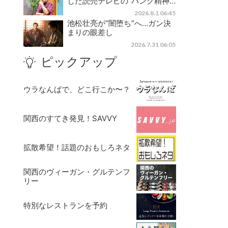
じた読売テレビの“パンク精神…
2026.8.1 06:45
池松壮亮が“闇堕ち”へ…ガン決
まりの眼差し
2026.7.31 06:05
ピックアップ
ウラなんばで、どこ行こか〜？
関西のすてき発見！SAVVY
拡散希望！話題のおもしろネタ
関西のヴィーガン・グルテンフ
リー
特別なレストランを予約