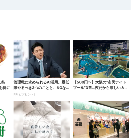
こ祭
管理職に求められるAI活用。最低
【500円〜】大阪の“市民ナイト
がお得に
限やるべき3つのことと、NGな自
プール”3選…夜だから涼しい＆コ
己認識
スパ最強
PR(ビズヒント)