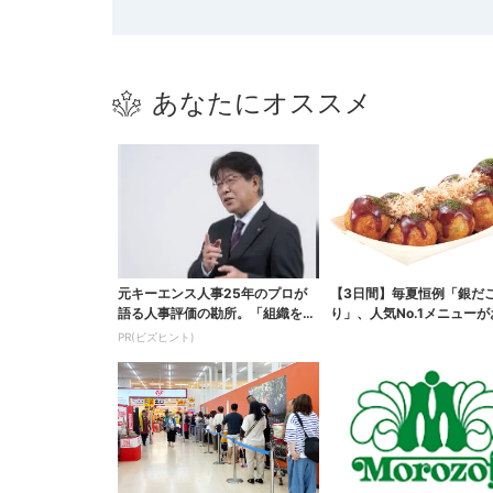
あなたにオススメ
元キーエンス人事25年のプロが
【3日間】毎夏恒例「銀だ
語る人事評価の勘所。「組織を腐
り」、人気No.1メニュー
らせるNG評価」とは...
PR(ビズヒント)