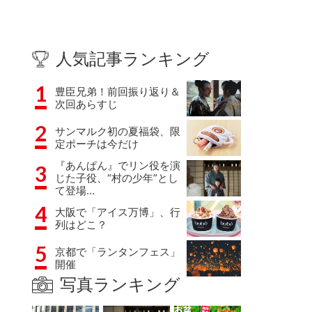
人気記事ランキング
1
豊臣兄弟！前回振り返り＆
次回あらすじ
2
サンマルク初の夏福袋、限
定ポーチは今だけ
『あんぱん』でリン役を演
3
じた子役、“村の少年”とし
て登場…
4
大阪で「アイス万博」、行
列はどこ？
5
京都で「ランタンフェス」
開催
写真ランキング