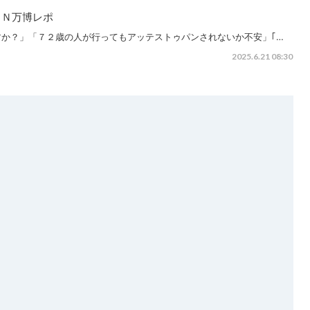
ＩＮ万博レポ
か？」「７２歳の人が行ってもアッテストゥパンされないか不安」｢…
2025.6.21 08:30