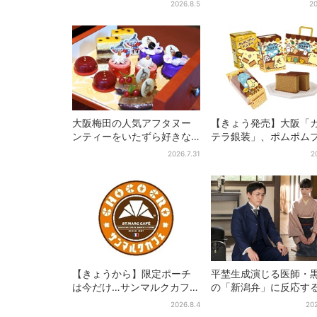
2026.8.5
20
デザインに騒然…フレーバー
い」
にも反応
大阪梅田の人気アフタヌー
【きょう発売】大阪「
ンティーをいたずら好きな
テラ銀装」、ポムポム
「リトルミイ」がジャッ
ンと初コラボ 紙袋ま
2026.7.31
2
ク！「ムーミン」たちとバ
定デザインに
カンスへ
【きょうから】限定ポーチ
平埜生成演じる医師・
は今だけ…サンマルクカフェ
の「新潟弁」に反応す
初の「夏福袋」、実質無料
聴者続出「グッときた
2026.8.4
202
でレアグッズが手に入る