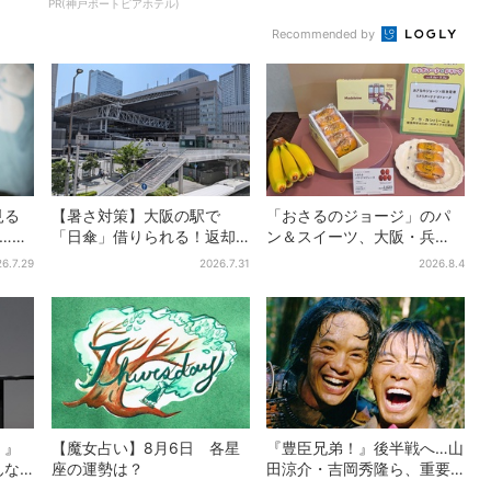
PR(神戸ポートピアホテル)
Recommended by
見る
【暑さ対策】大阪の駅で
「おさるのジョージ」のパ
”…実
「日傘」借りられる！返却
ン＆スイーツ、大阪・兵
！？
どこでもOK、熱中症対策に
庫・京都限定で【きょうか
6.7.29
2026.7.31
2026.8.4
シェアサービス拡大
ら】発売スタート
！』
【魔女占い】8月6日 各星
『豊臣兄弟！』後半戦へ…山
んな
座の運勢は？
田涼介・吉岡秀隆ら、重要
れし
人物のビジュアル解禁で