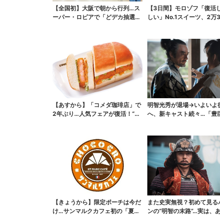
【全国初】大阪で朝から行列…ス
【3日間】モロゾフ「復活
ーパー・ロピアで「どデカ抽選
しい」No.1スイーツ、2万3
会」、開始30分で“1...
票から選ばれた...
【あすから】「コメダ珈琲店」で
明智光秀が退場→いよいよ
2年ぶり…人気フェアが復活！“ハ
へ、新キャスト続々…「豊
ワイ旅行が当たる”...
弟！」振り返り＆第30...
【きょうから】限定ポーチは今だ
また史実無視？初めて見る
け…サンマルクカフェ初の「夏福
ンの“明智の末路”…実は、
袋」、実質無料でレア...
なくもない！？【豊...