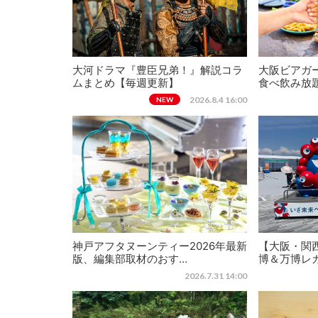
大河ドラマ『豊臣兄弟！』解説コラ
大阪ビアガー
ムまとめ【毎週更新】
食べ飲み放
2026.8.4 16:00
NEW
神戸アフタヌーンティー2026年最新
【大阪・関西
版、編集部取材のおす…
博＆万博レ
2026.7.31 14:00