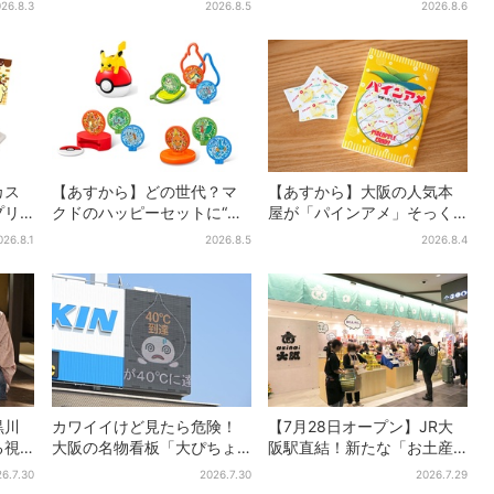
26.8.3
2026.8.5
2026.8.6
SNS興奮「キター！！」
カス
【あすから】どの世代？マ
【あすから】大阪の人気本
プリ
クドのハッピーセットに“ポ
屋が「パインアメ」そっく
で限
ケモンおもちゃ”、歴代30匹
りのブックカバー開発、梅
026.8.1
2026.8.5
2026.8.4
に「懐かしい」と喜びの声
田で先行販売
黒川
カワイイけど見たら危険！
【7月28日オープン】JR大
る視
大阪の名物看板「大ぴちょ
阪駅直結！新たな「お土産
」
んくん」に異変、青→真っ
ショップ」、銘菓バラ売り
6.7.30
2026.7.30
2026.7.29
黒に…
で地元民の“おやつ調達”にも