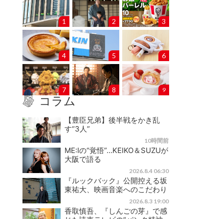
1
2
3
4
5
6
7
8
9
コラム
【豊臣兄弟】後半戦をかき乱
す“3人”
10時間前
ME:Iの“覚悟”…KEIKO＆SUZUが
大阪で語る
2026.8.4 06:30
『ルックバック』公開控える坂
東祐大、映画音楽へのこだわり
2026.8.3 19:00
香取慎吾、『しんごの芽』で感