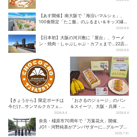
【あす開催】南大阪で「海沿いマルシェ」、
100食限定「たこ飯」のふるまい＆キッズ縁日
も
2026.8.6
【日本初】大阪の河川敷に「屋台」、ラーメ
ン・焼肉・しゃぶしゃぶ・カフェまで…22店
舗がオープン
2026.8.6
【きょうから】限定ポーチは
「おさるのジョージ」のパン
今だけ…サンマルクカフェ初
＆スイーツ、大阪・兵庫・京
の「夏福袋」、実質無料でレ
都限定で【きょうから】発売
2026.8.4
2026.8.4
アグッズが手に入る
スタート
奈良・橿原市70周年で「万葉花火」開催、
JO1・河野純喜がアンバサダーに…グループ楽
曲ともシンクロ
2026.7.31