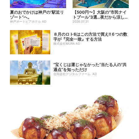
夏のおでかけは神戸の”駅近リ
【500円〜】大阪の“市民ナイ
ゾート”へ。
トプール”3選…夜だから涼しい
神戸ポートピアホテル AD
＆コスパ最強
2026.07.31
８月のロト6はこの方法で買え!!６つの数
字が『完全一致』する方法
株式会社MURA AD
“宝くじは運じゃなかった”当たる人の“共
通点”を知っただけ
合同会社デジタルファーム AD