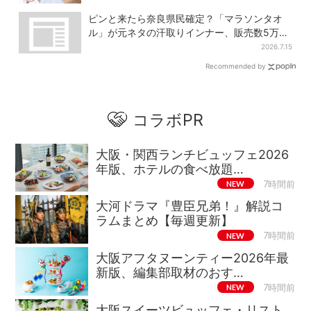
ピンと来たら奈良県民確定？「マラソンタオ
ル」が元ネタの汗取りインナー、販売数5万枚
突破
2026.7.15
Recommended by
コラボPR
大阪・関西ランチビュッフェ2026
年版、ホテルの食べ放題…
NEW
7時間前
大河ドラマ『豊臣兄弟！』解説コ
ラムまとめ【毎週更新】
NEW
7時間前
大阪アフタヌーンティー2026年最
新版、編集部取材のおす…
NEW
7時間前
大阪スイーツビュッフェ・リスト