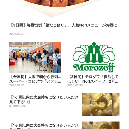
【3日間】毎夏恒例「銀だこ祭り」、人気No.1メニューがお得に
2026.07.29
【全国初】大阪で朝から行列…
【3日間】モロゾフ「復活して
スーパー・ロピアで「どデカ
ほしい」No.1スイーツ、2万3
抽選会」、開始30分で“1...
2026.08.01
865票から選ばれた...
2026.07.30
【1ヶ月以内に大金持ちになりたい人だけ
見て下さい】
Il Sereno AD
【1ヶ月以内に大金持ちになりたい人だけ