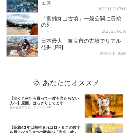
ェス
2023.11.22 07:00
「富雄丸山古墳」一般公開に長蛇
の列
2023.2.5 06:30
日本最大！奈良市の古墳でリアル
発掘 [PR]
2022.2.10 10:00
あなたにオススメ
【宝くじ何年も買って一度も当たらない
人へ】原因、はっきりしてます
合同会社デジタルファーム AD
【昭和43年以前生まれはロト６この数字
を買うべき】6つの数字が「完全一致」す