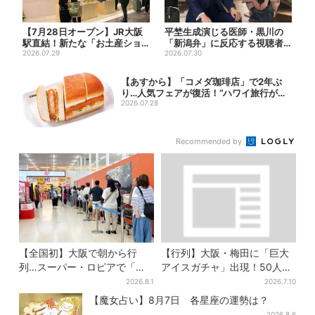
【7月28日オープン】JR大阪
平埜生成演じる医師・黒川の
駅直結！新たな「お土産ショ
「新潟弁」に反応する視聴者
ップ」、銘菓バラ売りで地...
2026.07.29
続出「グッときた」
2026.07.30
【あすから】「コメダ珈琲店」で2年ぶ
り…人気フェアが復活！“ハワイ旅行が当
たる”...
2026.07.28
Recommended by
【全国初】大阪で朝から行
【行列】大阪・梅田に「巨大
列…スーパー・ロピアで「ど
アイスガチャ」出現！50人以
デカ抽選会」、開始30分で“1
上が列…初日は即終了、残る
2026.8.1
2026.7.10
等黒毛和牛”の当選も
開催日は？
【魔女占い】8月7日 各星座の運勢は？
2026.8.6