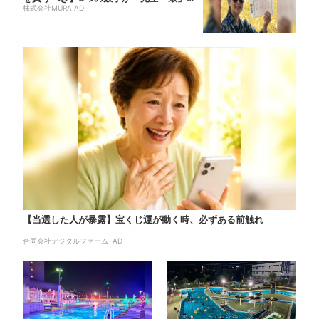
る方...
株式会社MURA AD
【当選した人が暴露】宝くじ運が動く時、必ずある前触れ
合同会社デジタルファーム AD