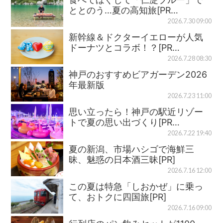
ととのう…夏の高知旅[PR…
2026.7.30 09:00
新幹線＆ドクターイエローが人気
ドーナツとコラボ！？[PR…
2026.7.28 08:30
神戸のおすすめビアガーデン2026
年最新版
2026.7.23 11:00
思い立ったら！神戸の駅近リゾー
トで夏の思い出づくり[PR…
2026.7.22 19:40
夏の新潟、市場ハシゴで海鮮三
昧、魅惑の日本酒三昧[PR]
2026.7.16 12:00
この夏は特急「しおかぜ」に乗っ
て、おトクに四国旅[PR]
2026.7.16 09:00