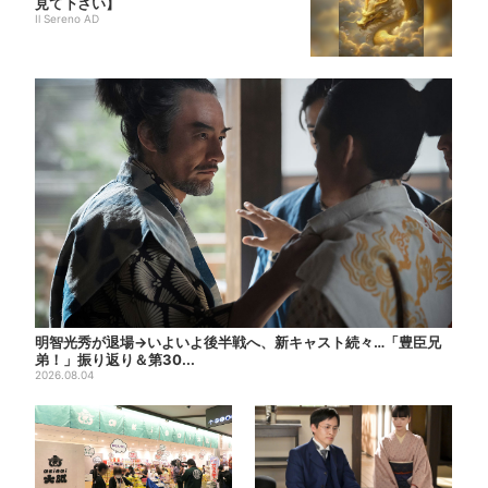
見て下さい】
Il Sereno AD
明智光秀が退場→いよいよ後半戦へ、新キャスト続々…「豊臣兄
弟！」振り返り＆第30...
2026.08.04