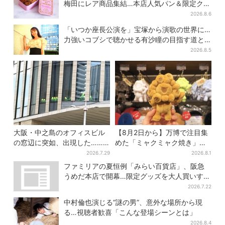
梅田にレア商品集結…本店人気パン＆限定クッ
キー缶も！ 7日間の夏イベント
2026.8.6
「いつか座長公演を」宝塚から演歌の世界に…
力強いコブシで聴かせる有沙瞳の目指す道と
は
2026.8.5
大阪・中之島のオフィスビル
【8月2日から】万博で注目集
の窓辺に突如、出現した……
めた「ミャクミャク焼き」初
巨大インコ「何かいる」「朝
グッズ化！大阪・梅田だけの
2026.7.29
2026.8.1
からビビった」、その正体と
新商品が登場
ファミリアの夏恒例「みらい百貨店」、阪急
は？
うめだ本店で開幕…限定グッズを大人買いする
人続出
2026.7.22
中村倫也演じる“謎の男”、意外な場所から現
る…視聴者歓喜「こんな登場シーンとは」
2026.8.4