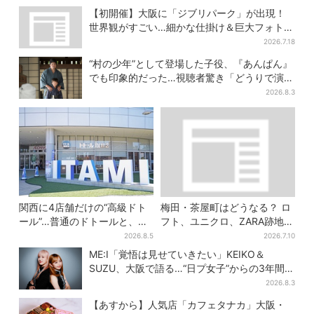
【初開催】大阪に「ジブリパーク」が出現！
世界観がすごい…細かな仕掛け＆巨大フォトス
ポットに注目
2026.7.18
“村の少年”として登場した子役、『あんぱん』
でも印象的だった…視聴者驚き「どうりで演技
上手だと」
2026.8.3
関西に4店舗だけの“高級ドト
梅田・茶屋町はどうなる？ ロ
ール”…普通のドトールと、何
フト、ユニクロ、ZARA跡地に
が違う？コーヒーは約2倍の
新店続々…再開発も予定
2026.8.5
2026.7.10
600円
ME:I「覚悟は見せていきたい」KEIKO＆
SUZU、大阪で語る…“日プ女子”からの3年間
と、7人で目指す夢
2026.8.3
【あすから】人気店「カフェタナカ」大阪・