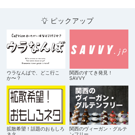
ピックアップ
ウラなんばで、どこ行こ
関西のすてき発見！
か〜？
SAVVY
拡散希望！話題のおもしろ
関西のヴィーガン・グルテ
ネタ
ンフリー