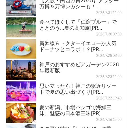
【大阪・関西万博2025】アフター
万博＆万博レガシーも！…
2026.7.31 11:00
食べてほぐして「仁淀ブルー」で
ととのう…夏の高知旅[PR…
2026.7.30 09:00
新幹線＆ドクターイエローが人気
ドーナツとコラボ！？[PR…
2026.7.28 08:30
神戸のおすすめビアガーデン2026
年最新版
2026.7.23 11:00
思い立ったら！神戸の駅近リゾー
トで夏の思い出づくり[PR…
2026.7.22 19:40
夏の新潟、市場ハシゴで海鮮三
昧、魅惑の日本酒三昧[PR]
2026.7.16 12:00