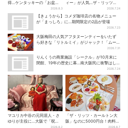
得…ケンタッキーの「お盆パ
ィー」が人気…ザ・リッツ・
ック」、2週間だけ！数量限定
カールトン大阪でも、8月末ま
2026.8.3
2026.7.24
シール付き
で開催
【きょうから】コメダ珈琲店の名物メニュー
が「まっしろ」に…期間限定の2品が登場
2026.7.23
大阪梅田の人気アフタヌーンティーをいたず
ら好きな「リトルミイ」がジャック！「ムー
ミン」たちとバカンスへ
2026.7.31
りんくうの商業施設「シークル」が10月末に
閉館、19年の歴史に幕…南大阪民に衝撃はし
る
2026.7.24
マユリカ中谷の元同居人・さ
「ザ・リッツ・カールトン大
ゆりが主役に…大阪で「呪物
阪」なのに5000円台！肉料
展」開催、コンセプトは“呪物
理、スイーツ、パンまで…約
2026.8.2
2026.8.7