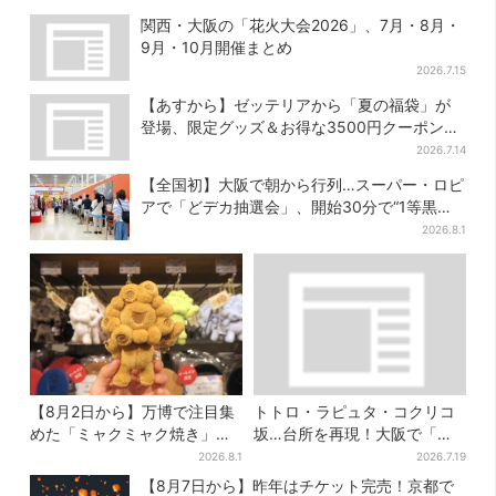
たちのお茶会”
50種類が食べ放題
関西・大阪の「花火大会2026」、7月・8月・
9月・10月開催まとめ
2026.7.15
【あすから】ゼッテリアから「夏の福袋」が
登場、限定グッズ＆お得な3500円クーポン付
き
2026.7.14
【全国初】大阪で朝から行列…スーパー・ロピ
アで「どデカ抽選会」、開始30分で“1等黒毛
和牛”の当選も
2026.8.1
【8月2日から】万博で注目集
トトロ・ラピュタ・コクリコ
めた「ミャクミャク焼き」初
坂…台所を再現！大阪で「ジ
グッズ化！大阪・梅田だけの
ブリ」の世界に浸れる 「食」
2026.8.1
2026.7.19
新商品が登場
の展示とは？
【8月7日から】昨年はチケット完売！京都で