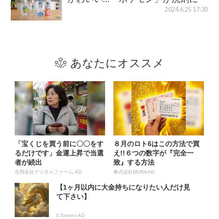
2024.6.25 17:30
あなたにオススメ
「宝くじを買う前に〇〇をす
８月のロト6はこの方法で買
るだけです」金運上昇で当選
え!!６つの数字が『完全一
者が続出
致』する方法
合同会社デジタルファーム AD
株式会社MURA AD
【1ヶ月以内に大金持ちになりたい人だけ見
て下さい】
Il Sereno AD