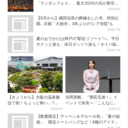
「ランタンフェス」、最大3500の光が夜空
に…会場には縁日も
2026.8.4
【9月から】織田信長の葬儀をした寺、特別公
開…京都「大徳寺」3年ぶりの“レア寺院”も
2026.7.16
夏のおでかけは神戸の”駅近リゾート”へ。平日
サクッと派も、休日ガッツリ派も！タイパ抜
群、約20種の楽しみ方
2026.7.22
【きょうから】大阪の温泉施
吉岡里帆、『豊臣兄弟！』イ
設で初！ちょっと怖い…？体
ベントで奈良へ「こんなに楽
験型イベント、限定グルメ＆
しんでもらえてうれしい」
2026.8.8
2026.8.3
盆踊りも
【数量限定】ディーン＆デルーカ初…「夏の福
袋」、限定トートバッグなど！8種のアイテム
が勢ぞろい
2026.7.26