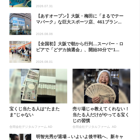
2026.07.31
【あすオープン】大阪・梅田に「まるでテー
マパーク」な巨大スポーツ店、461ブラン...
2026.08.06
【全国初】大阪で朝から行列…スーパー・ロ
ピアで「どデカ抽選会」、開始30分で“1...
2026.08.01
宝くじ当たる人は“たまた
売り場じゃ教えてくれない！
ま”じゃない
当たる人だけがやってる宝く
じの習慣
合同会社デジタルファーム AD
合同会社デジタルファーム AD
明智光秀が退場→いよいよ後半戦へ、新キャ