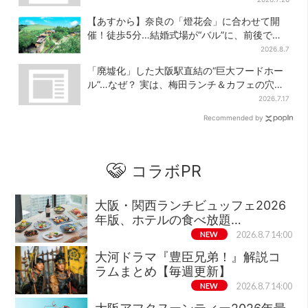
【あすから】奈良の「燈花会」に合わせて開
催！徒歩5分…結婚式場が“バル”に、前後で食
事が楽しめる
2026.8.7
「廃墟化」した大阪駅直結の“巨大フードホー
ル”…なぜ？ 実は、梅田ランチ＆カフェの穴場
だった
2026.7.17
Recommended by
コラボPR
大阪・関西ランチビュッフェ2026
年版、ホテルの食べ放題…
NEW
2026.8.7 14:00
大河ドラマ『豊臣兄弟！』解説コ
ラムまとめ【毎週更新】
NEW
2026.8.7 14:00