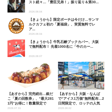
スト続々…「豊臣兄弟！」振り返り＆第30...
2026.08.04
【きょうから】限定ポーチは今だけ…サンマ
ルクカフェ初の「夏福袋」、実質無料でレ
ア...
2026.08.04
【きょうから】牛乳石鹸ブックカバー、大阪
で無料配布！ 先着1000名に「牛のカー...
2026.08.07
【あすから】完売続出…銀だ
【あすから】大阪・なんば
こ「夏の回数券」、“最大281
で“アイス1万個”無料配布…2
1円”お得に！数量限定で
日間限定で、ロッテの人気
商...
2026.07.31
2026.08.02