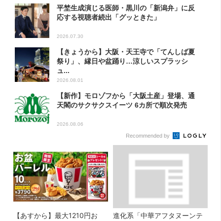
平埜生成演じる医師・黒川の「新潟弁」に反
応する視聴者続出「グッときた」
2026.07.30
【きょうから】大阪・天王寺で「てんしば夏
祭り」、縁日や盆踊り…涼しいスプラッシ
ュ...
2026.08.01
【新作】モロゾフから「大阪土産」登場、通
天閣のサクサクスイーツ 6カ所で順次発売
2026.08.06
Recommended by
【あすから】最大1210円お
進化系「中華アフタヌーンテ