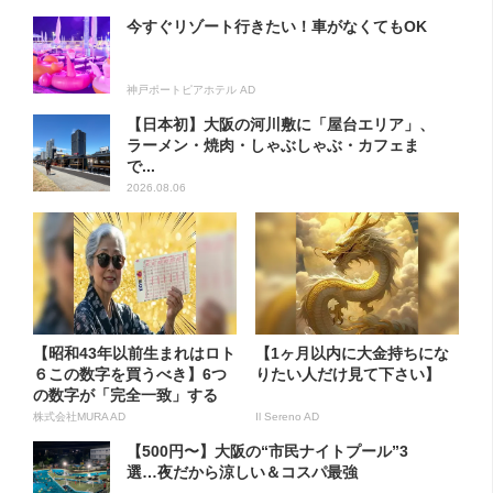
今すぐリゾート行きたい！車がなくてもOK
神戸ポートピアホテル AD
【日本初】大阪の河川敷に「屋台エリア」、
ラーメン・焼肉・しゃぶしゃぶ・カフェま
で...
2026.08.06
【昭和43年以前生まれはロト
【1ヶ月以内に大金持ちにな
６この数字を買うべき】6つ
りたい人だけ見て下さい】
の数字が「完全一致」する
方...
株式会社MURA AD
Il Sereno AD
【500円〜】大阪の“市民ナイトプール”3
選…夜だから涼しい＆コスパ最強