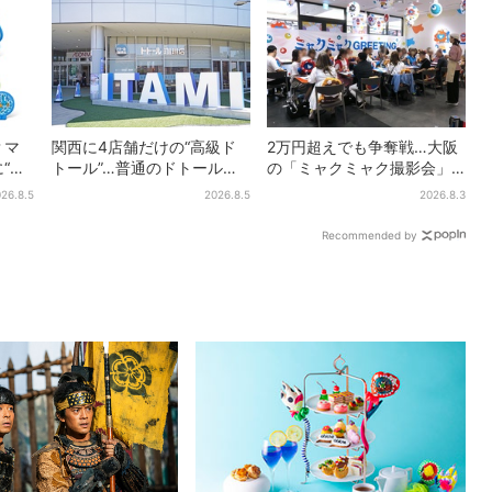
？マ
関西に4店舗だけの“高級ド
2万円超えでも争奪戦…大阪
“ポ
トール”…普通のドトール
の「ミャクミャク撮影会」
30匹
と、何が違う？コーヒーは
に全国からファン集結、参
26.8.5
2026.8.5
2026.8.3
の声
約2倍の600円
加者に聞いた「それでも会
いたい理由」
Recommended by