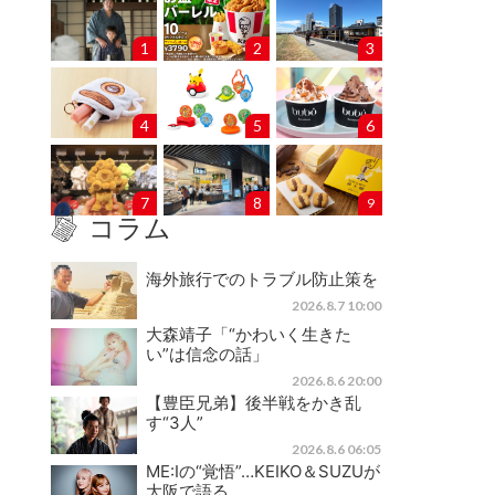
1
2
3
4
5
6
7
8
9
コラム
海外旅行でのトラブル防止策を
2026.8.7 10:00
大森靖子「“かわいく生きた
い”は信念の話」
2026.8.6 20:00
【豊臣兄弟】後半戦をかき乱
す“3人”
2026.8.6 06:05
ME:Iの“覚悟”…KEIKO＆SUZUが
大阪で語る