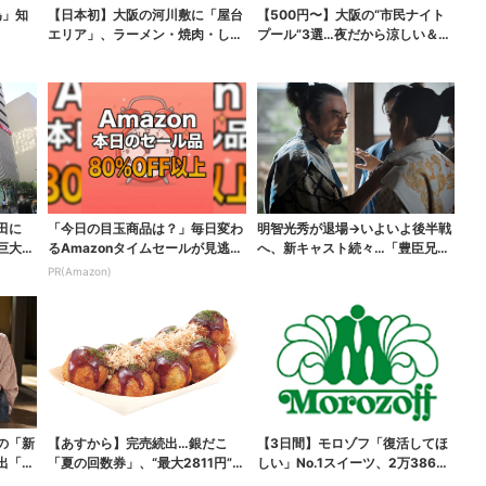
為」知
【日本初】大阪の河川敷に「屋台
【500円〜】大阪の“市民ナイト
エリア」、ラーメン・焼肉・しゃ
プール”3選…夜だから涼しい＆コ
ぶしゃぶ・カフェまで...
スパ最強
田に
「今日の目玉商品は？」毎日変わ
明智光秀が退場→いよいよ後半戦
巨大ス
るAmazonタイムセールが見逃せ
へ、新キャスト続々…「豊臣兄
ない
弟！」振り返り＆第30...
PR(Amazon)
の「新
【あすから】完売続出…銀だこ
【3日間】モロゾフ「復活してほ
出「グ
「夏の回数券」、“最大2811円”お
しい」No.1スイーツ、2万3865
得に！数量限定で
票から選ばれた...