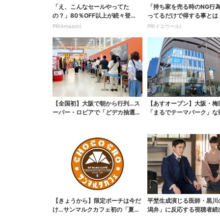
「え、こんなセールやってた
「持ち家を売る時のNG行
の？」80％OFF以上が続々登
ってるだけで得する事とは
場！Amazonの本気が...
PR(Amazon)
PR(イエウール)
【全国初】大阪で朝から行列…ス
【あすオープン】大阪・梅
ーパー・ロピアで「どデカ抽選
「まるでテーマパーク」な
会」、開始30分で“1...
ポーツ店、461ブラン...
【きょうから】限定ポーチは今だ
平埜生成演じる医師・黒川
け…サンマルクカフェ初の「夏福
潟弁」に反応する視聴者続
袋」、実質無料でレア...
ッときた」