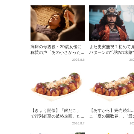
病床の母親役・29歳女優に
また史実無視？初めて
称賛の声「あの小さかった
パターンの“明智の末路
加恋ちゃんが…」朝ドラ視聴
は、ありえなくもない
2026.8.6
202
者しみじみ
【豊臣兄弟】
【きょう開催】「銀だこ」
【あすから】完売続出
で行列必至の破格企画、た
こ「夏の回数券」、“最
こ焼き1舟が88円に「今年こ
2811円”お得に！数量
2026.8.7
20
そ…」