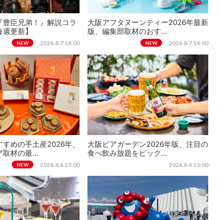
『豊臣兄弟！』解説コラ
大阪アフタヌーンティー2026年最新
毎週更新】
版、編集部取材のおす…
2026.8.7 14:00
2026.8.7 14:00
NEW
NEW
すめの手土産2026年、
大阪ビアガーデン2026年版、注目の
ア取材の最…
食べ飲み放題をピック…
2026.8.6 15:00
2026.8.4 13:00
NEW