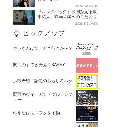
2026.8.4 06:30
『ルックバック』公開控える坂
東祐大、映画音楽へのこだわり
2026.8.3 19:00
ピックアップ
ウラなんばで、どこ行こか〜？
関西のすてき発見！SAVVY
拡散希望！話題のおもしろネタ
関西のヴィーガン・グルテンフ
リー
特別なレストランを予約