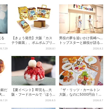
見る
【きょう発売】大阪「カス
男役の夢を追いかけ長崎へ…
”…実
テラ銀装」、ポムポムプリ
トップスターと娘役が語る
！？
ンと初コラボ 紙袋まで限
「ハウステンボス歌劇団」
6.7.29
2026.8.1
2026.8.2
定デザインに
とは？大阪で初公演開催
…銀だ
【夏イベント】即完も…大
「ザ・リッツ・カールトン
大
阪・フードホールで「ほう
大阪」なのに5000円台！肉
限定で
せき箱」の“限定かき氷”が復
料理、スイーツ、パンまで…
26.7.31
2026.8.5
2026.8.7
活！一夜限りの盆踊りも
約50種類が食べ放題