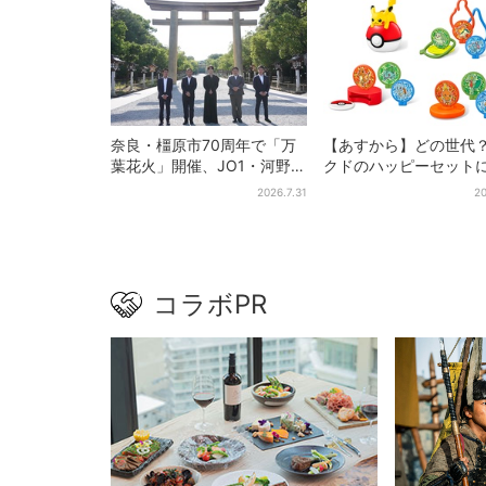
奈良・橿原市70周年で「万
【あすから】どの世代
葉花火」開催、JO1・河野純
クドのハッピーセットに
喜がアンバサダーに…グルー
ケモンおもちゃ”、歴代
2026.7.31
20
プ楽曲ともシンクロ
に「懐かしい」と喜び
コラボPR