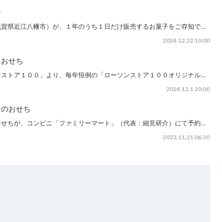
子
滋賀県近江八幡市）が、１年のうち１日だけ販売するお菓子をご存知で…
2024.12.22 10:00
０おせち
ンストア１００」より、毎年恒例の「ローソンストア１００オリジナル…
2024.12.1 20:00
ンのおせち
おせちが、コンビニ「ファミリーマート」（代表：細見研介）にて予約…
2023.11.21 06:30