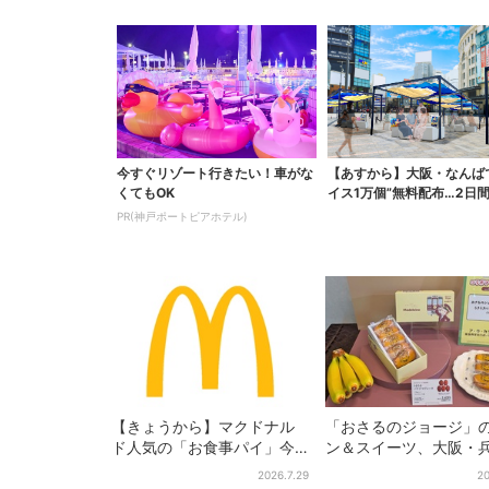
今すぐリゾート行きたい！車がな
【あすから】大阪・なんば
くてもOK
イス1万個”無料配布…2日
で、ロッテの人気商...
PR(神戸ポートピアホテル)
【きょうから】マクドナル
「おさるのジョージ」
ド人気の「お食事パイ」今
ン＆スイーツ、大阪・
年も登場、熱々とろ～り夏
庫・京都限定で【きょ
2026.7.29
20
限定メニュー
ら】発売スタート