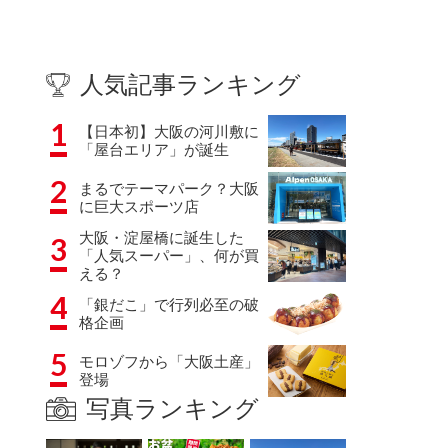
人気記事ランキング
1
【日本初】大阪の河川敷に
「屋台エリア」が誕生
2
まるでテーマパーク？大阪
に巨大スポーツ店
大阪・淀屋橋に誕生した
3
「人気スーパー」、何が買
える？
4
「銀だこ」で行列必至の破
格企画
5
モロゾフから「大阪土産」
登場
写真ランキング