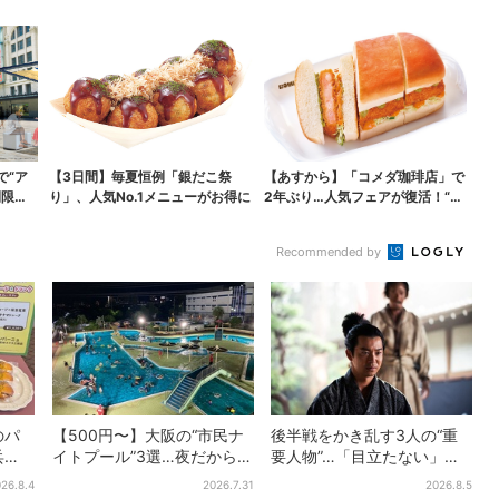
で“ア
【3日間】毎夏恒例「銀だこ祭
【あすから】「コメダ珈琲店」で
間限定
り」、人気No.1メニューがお得に
2年ぶり…人気フェアが復活！“ハ
ワイ旅行が当たる”...
Recommended by
のパ
【500円〜】大阪の“市民ナ
後半戦をかき乱す3人の“重
兵
イトプール”3選…夜だから涼
要人物”…「目立たない」主
うか
しい＆コスパ最強
人公・仲野太賀も、モブキ
26.8.4
2026.7.31
2026.8.5
ャラ→覚醒へ【豊臣兄弟】